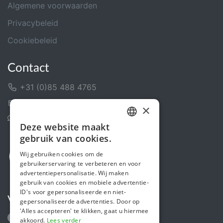
Algemene voorwaarden
Privacybeleid
Cookiebeleid
Contact
+31 (0)85 488 4765
Contactformulier
×
Helpcentrum
Deze website maakt
DUTCH
gebruik van cookies.
FRENCH
Wij gebruiken cookies om de
gebruikerservaring te verbeteren en voor
ENGLISH
advertentiepersonalisatie. Wij maken
gebruik van cookies en mobiele advertentie-
ID's voor gepersonaliseerde en niet-
Volg ons
gepersonaliseerde advertenties. Door op
'Alles accepteren' te klikken, gaat u hiermee
akkoord.
Lees verder