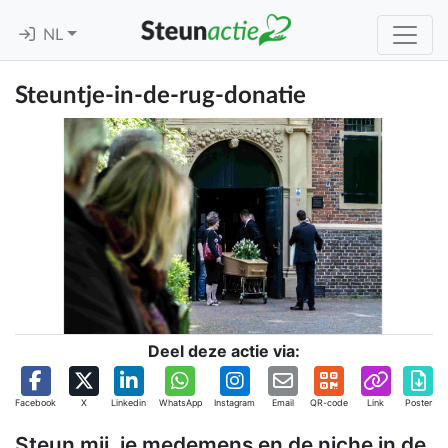
NL
Steuntje-in-de-rug-donatie
Deel deze actie via:
Facebook
X
Linkedin
WhatsApp
Instagram
Email
QR-code
Link
Poster
Steun mij, je medemens en de niche in de