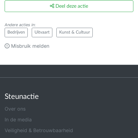
Deel deze actie
Andere acties in
:
Bedrijven
Uitvaart
Kunst & Cultuur
Misbruik melden
Steunactie
Over ons
In de media
Veiligheid & Betrouwbaarheid