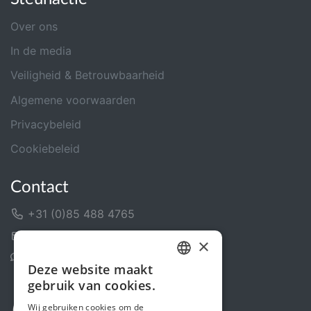
Over ons
In de media
Veiligheid & Betrouwbaarheid
Algemene voorwaarden
Privacybeleid
Cookiebeleid
Contact
+31 (0)85 488 4765
Contactformulier
×
Helpcentrum
Deze website maakt
DUTCH
gebruik van cookies.
FRENCH
Wij gebruiken cookies om de