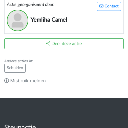
Actie georganiseerd door:
Contact
Yemliha Camel
Deel deze actie
Andere acties in
:
Schulden
Misbruik melden
Steunactie