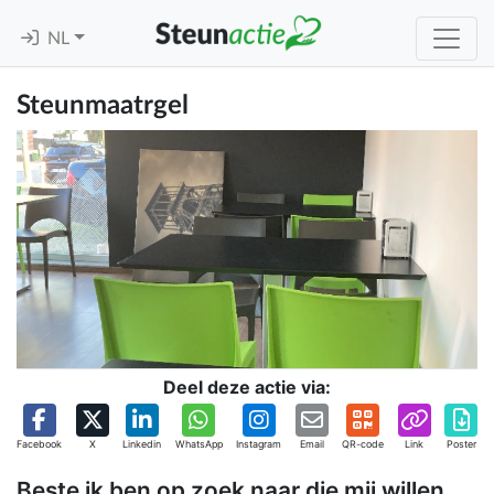
NL
Steunmaatrgel
Deel deze actie via:
Facebook
X
Linkedin
WhatsApp
Instagram
Email
QR-code
Link
Poster
Beste ik ben op zoek naar die mij willen