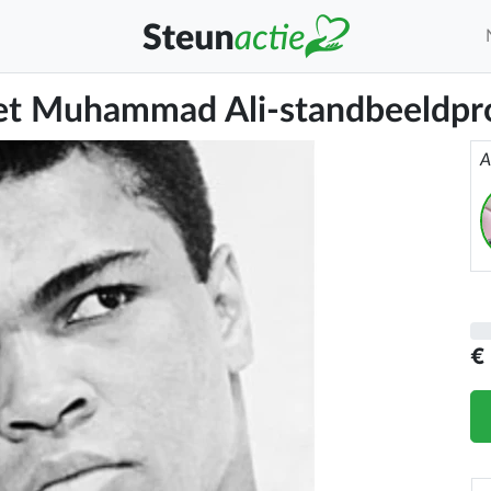
et Muhammad Ali-standbeeldpro
A
€