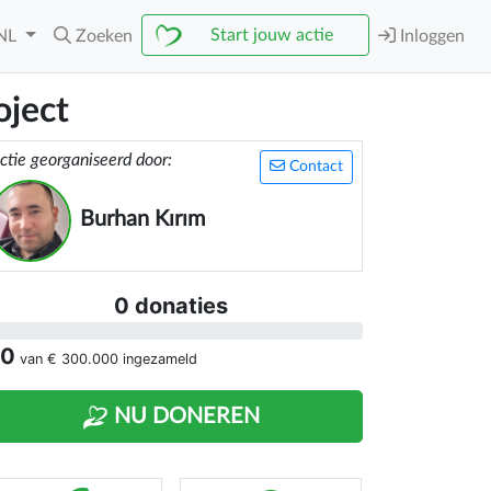
Start jouw actie
NL
Zoeken
Inloggen
ject
ctie georganiseerd door:
Contact
Burhan Kırım
0 donaties
 0
van
€ 300.000
ingezameld
NU DONEREN