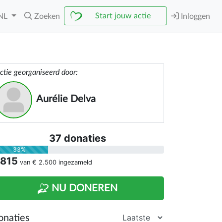
Start jouw actie
NL
Zoeken
Inloggen
ctie georganiseerd door:
Aurélie Delva
37 donaties
33%
 815
van
€ 2.500
ingezameld
NU DONEREN
onaties