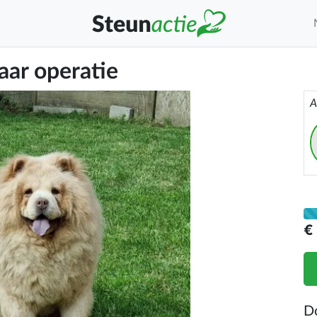
aar operatie
A
€
D