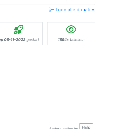
Toon alle donaties
op 08-11-2022
gestart
1894
x bekeken
Hulp
Andere acties in
: