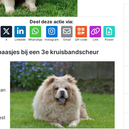
Deel deze actie via:
X
Linkedin
WhatsApp
Instagram
Email
QR-code
Link
Poster
 baasjes bij een 3e kruisbandscheur
van
est