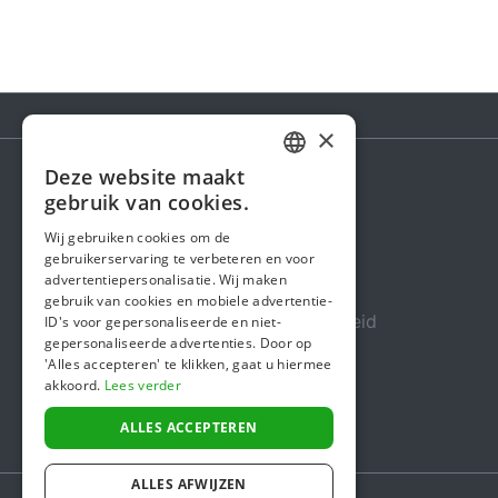
×
Deze website maakt
DUTCH
gebruik van cookies.
Steunactie
FRENCH
Wij gebruiken cookies om de
Over ons
gebruikerservaring te verbeteren en voor
ENGLISH
advertentiepersonalisatie. Wij maken
In de media
gebruik van cookies en mobiele advertentie-
Veiligheid & Betrouwbaarheid
ID's voor gepersonaliseerde en niet-
gepersonaliseerde advertenties. Door op
Algemene voorwaarden
'Alles accepteren' te klikken, gaat u hiermee
akkoord.
Lees verder
Privacybeleid
Cookiebeleid
ALLES ACCEPTEREN
ALLES AFWIJZEN