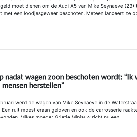
Het geld moet dienen om de Audi A5 van Mike Seynaeve (23) 
icht met een loodjesgeweer beschoten. Meteen lanceert ze o
p nadat wagen zoon beschoten wordt: “Ik 
n mensen herstellen”
ruari werd de wagen van Mike Seynaeve in de Waterstraat
. Een ruit moest eraan geloven en ook de carrosserie raakt
gevonden. Mikes moeder Grietje Minjauw richt nu een
eren. “Dit is zijn droomauto”, zegt ze.