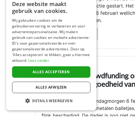
Deze website maakt
(Tielt) een online steunactie gestart. 
DUTCH
gebruik van cookies.
herstellen. Die werd op 6 februari well
FRENCH
een oproep naar getuigen.
Wij gebruiken cookies om de
gebruikerservaring te verbeteren en voor
ENGLISH
advertentiepersonalisatie. Wij maken
Lees het hele artikel
gebruik van cookies en mobiele advertentie-
ID's voor gepersonaliseerde en niet-
gepersonaliseerde advertenties. Door op
'Alles accepteren' te klikken, gaat u hiermee
akkoord.
Lees verder
Nieuwsblad
ALLES ACCEPTEREN
Moeder start crowdfunding o
zijn geloof in de goedheid va
ALLES AFWIJZEN
14 Feb 2022
TIELT/AARSELE - Op zondagmorgen 6 feb
DETAILS WEERGEVEN
Aarsele beschoten met metalen balletjes
flink beschadigd. De dader is nog niet 
crowdfunding op om de schade te compens