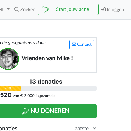
Start jouw actie
NL
Zoeken
Inloggen
ctie georganiseerd door:
Contact
Vrienden van Mike !
13 donaties
26%
 520
van
€ 2.000
ingezameld
NU DONEREN
onaties