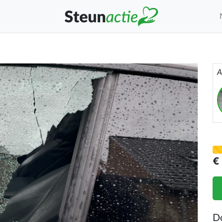
A
€
D