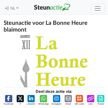
NL
Steunactie voor La Bonne Heure
blaimont
Deel deze actie via:
Facebook
X
Linkedin
WhatsApp
Instagram
Email
QR-code
Link
Poster