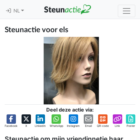
NL
Steunactie voor els
Deel deze actie via:
Facebook
X
Linkedin
WhatsApp
Instagram
Email
QR-code
Link
Poster
Steunactie om mijn vriendinnetje haar