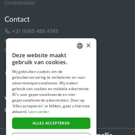
Cookiebeleid
Contact
+31 (0)85 488 4765
Contactformulier
×
Helpcentrum
Deze website maakt
DUTCH
gebruik van cookies.
FRENCH
Wij gebruiken cookies om de
gebruikerservaring te verbeteren en voor
ENGLISH
advertentiepersonalisatie. Wij maken
gebruik van cookies en mobiele advertentie-
ID's voor gepersonaliseerde en niet-
Volg ons
gepersonaliseerde advertenties. Door op
'Alles accepteren' te klikken, gaat u hiermee
akkoord.
Lees verder
ALLES ACCEPTEREN
Secure payments powered by