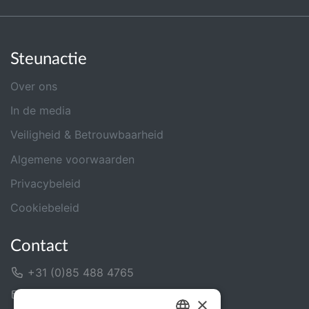
Steunactie
Over ons
In de media
Veiligheid & Betrouwbaarheid
Algemene voorwaarden
Privacybeleid
Cookiebeleid
Contact
+31 (0)85 488 4765
Contactformulier
×