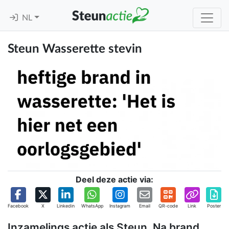
NL
Steun Wasserette stevin
Deel deze actie via:
Facebook
X
Linkedin
WhatsApp
Instagram
Email
QR-code
Link
Poster
Inzamelings actie als Steun. Na brand