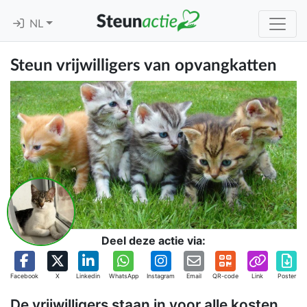
NL
Steun vrijwilligers van opvangkatten
Deel deze actie via:
Facebook
X
Linkedin
WhatsApp
Instagram
Email
QR-code
Link
Poster
De vrijwilligers staan in voor alle kosten