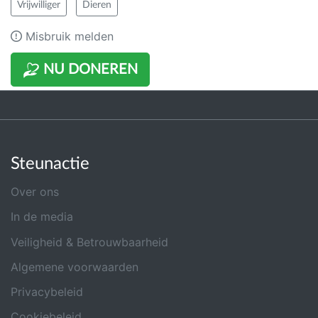
Vrijwilliger
Dieren
Misbruik melden
NU DONEREN
Steunactie
Over ons
In de media
Veiligheid & Betrouwbaarheid
Algemene voorwaarden
Privacybeleid
Cookiebeleid