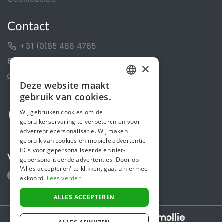
Contact
+31 (0)85 488 4765
Contactformulier
×
Helpcentrum
Deze website maakt
DUTCH
gebruik van cookies.
FRENCH
Wij gebruiken cookies om de
gebruikerservaring te verbeteren en voor
ENGLISH
advertentiepersonalisatie. Wij maken
gebruik van cookies en mobiele advertentie-
ID's voor gepersonaliseerde en niet-
Volg ons
gepersonaliseerde advertenties. Door op
'Alles accepteren' te klikken, gaat u hiermee
akkoord.
Lees verder
ALLES ACCEPTEREN
Secure payments powered by