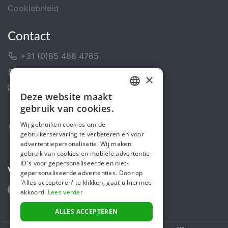
Cookiebeleid
Contact
+31 (0)85 488 4765
Contactformulier
×
Helpcentrum
Deze website maakt
DUTCH
gebruik van cookies.
FRENCH
Wij gebruiken cookies om de
gebruikerservaring te verbeteren en voor
ENGLISH
advertentiepersonalisatie. Wij maken
gebruik van cookies en mobiele advertentie-
ID's voor gepersonaliseerde en niet-
Volg ons
gepersonaliseerde advertenties. Door op
'Alles accepteren' te klikken, gaat u hiermee
akkoord.
Lees verder
ALLES ACCEPTEREN