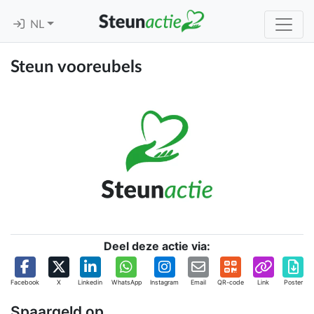
NL
Steun vooreubels
Deel deze actie via:
Facebook
X
Linkedin
WhatsApp
Instagram
Email
QR-code
Link
Poster
Spaargeld op