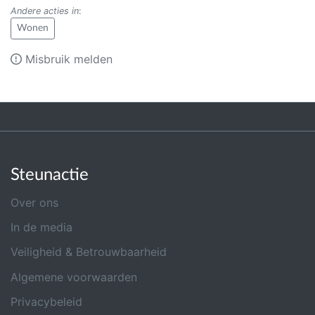
Andere acties in
:
Wonen
Misbruik melden
Steunactie
Over ons
In de media
Veiligheid & Betrouwbaarheid
Algemene voorwaarden
Privacybeleid