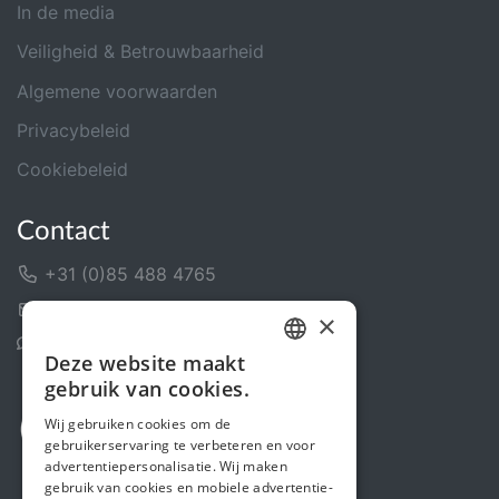
In de media
Veiligheid & Betrouwbaarheid
Algemene voorwaarden
Privacybeleid
Cookiebeleid
Contact
+31 (0)85 488 4765
Contactformulier
×
Helpcentrum
Deze website maakt
DUTCH
gebruik van cookies.
FRENCH
Wij gebruiken cookies om de
gebruikerservaring te verbeteren en voor
ENGLISH
advertentiepersonalisatie. Wij maken
gebruik van cookies en mobiele advertentie-