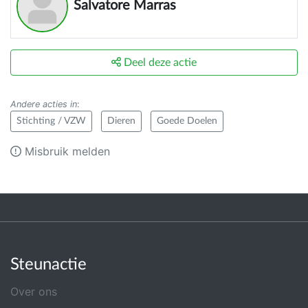
Salvatore Marras
Deel deze actie
Andere acties in
:
Stichting / VZW
Dieren
Goede Doelen
Misbruik melden
Steunactie
Over ons