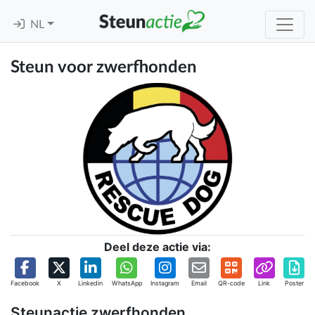
NL
Steun voor zwerfhonden
Deel deze actie via:
Facebook
X
Linkedin
WhatsApp
Instagram
Email
QR-code
Link
Poster
Steunactie zwerfhonden