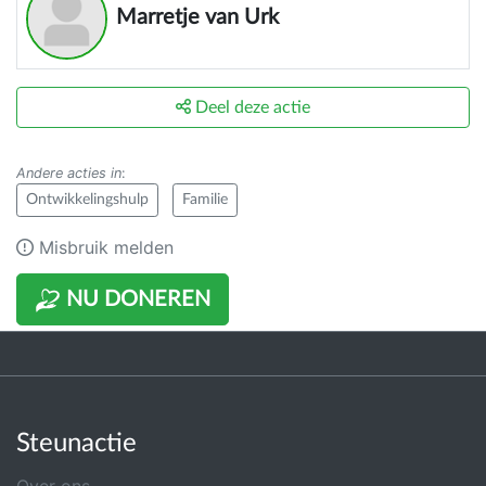
Marretje van Urk
Deel deze actie
Andere acties in
:
Ontwikkelingshulp
Familie
Misbruik melden
NU DONEREN
Steunactie