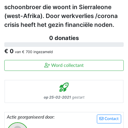
schoonbroer die woont in Sierraleone
(west-Afrika). Door werkverlies /corona
crisis heeft het gezin financiële noden.
0 donaties
€ 0
van
€ 700
ingezameld
Word collectant
op 25-02-2021
gestart
Actie georganiseerd door:
Contact