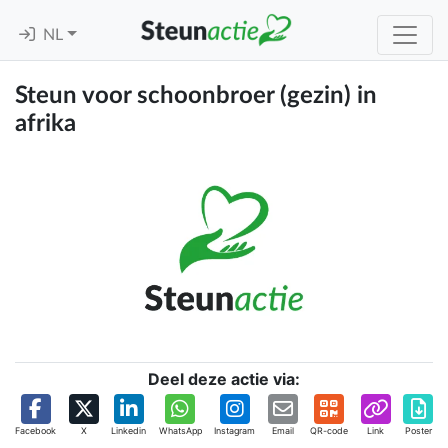
NL
Steun voor schoonbroer (gezin) in
afrika
Deel deze actie via:
Facebook
X
Linkedin
WhatsApp
Instagram
Email
QR-code
Link
Poster