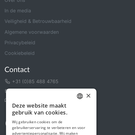
Over ons
In de media
Veiligheid & Betrouwbaarheid
Algemene voorwaarden
Privacybeleid
Cookiebeleid
Contact
+31 (0)85 488 4765
Contactformulier
×
Helpcentrum
Deze website maakt
DUTCH
gebruik van cookies.
FRENCH
Wij gebruiken cookies om de
gebruikerservaring te verbeteren en voor
ENGLISH
advertentiepersonalisatie. Wij maken