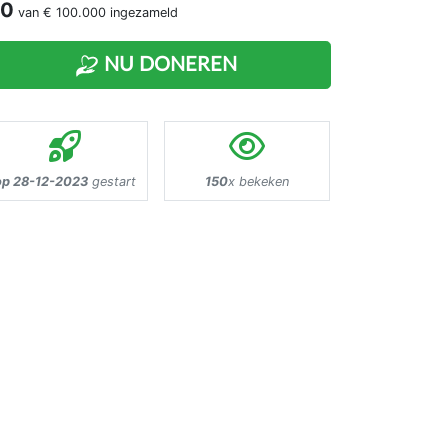
 0
van
€ 100.000
ingezameld
NU DONEREN
op 28-12-2023
gestart
150
x bekeken