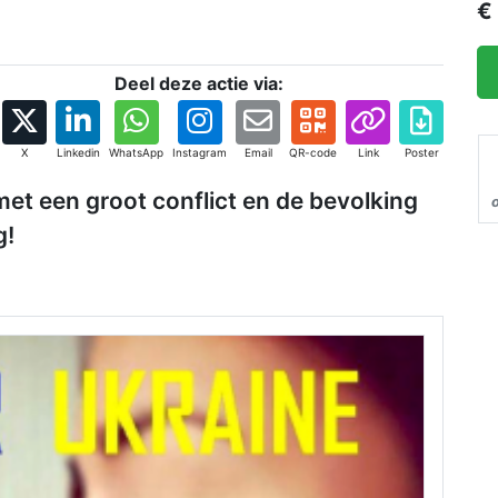
€
Deel deze actie via:
X
Linkedin
WhatsApp
Instagram
Email
QR-code
Link
Poster
et een groot conflict en de bevolking
g!