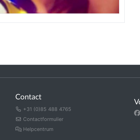
Contact
V
+31 (0)85 488 4765
Contactformulier
Helpcentrum