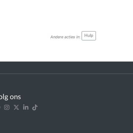
Hulp
Andere acties in
:
olg ons