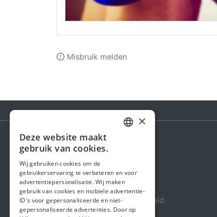
Misbruik melden
×
Deze website maakt
DUTCH
gebruik van cookies.
Steunactie
FRENCH
Wij gebruiken cookies om de
Over ons
gebruikerservaring te verbeteren en voor
ENGLISH
advertentiepersonalisatie. Wij maken
In de media
gebruik van cookies en mobiele advertentie-
Veiligheid & Betrouwbaarheid
ID's voor gepersonaliseerde en niet-
gepersonaliseerde advertenties. Door op
Algemene voorwaarden