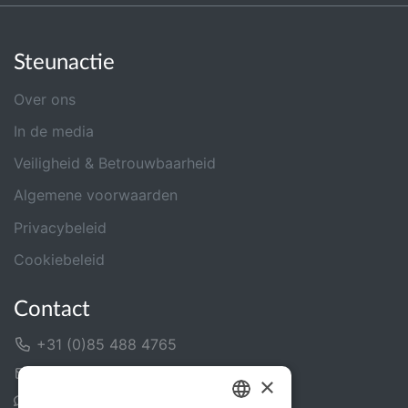
Steunactie
Over ons
In de media
Veiligheid & Betrouwbaarheid
Algemene voorwaarden
Privacybeleid
Cookiebeleid
Contact
+31 (0)85 488 4765
Contactformulier
×
Helpcentrum