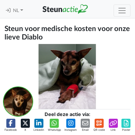
NL
Steun voor medische kosten voor onze
lieve Diablo
Deel deze actie via:
Facebook
X
Linkedin
WhatsApp
Instagram
Email
QR-code
Link
Poster