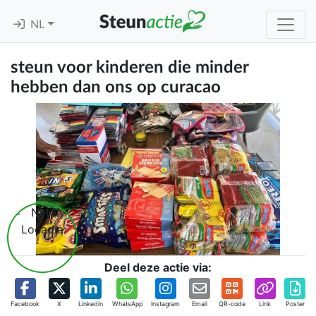
NL
steun voor kinderen die minder
hebben dan ons op curacao
Deel deze actie via:
Facebook
X
Linkedin
WhatsApp
Instagram
Email
QR-code
Link
Poster