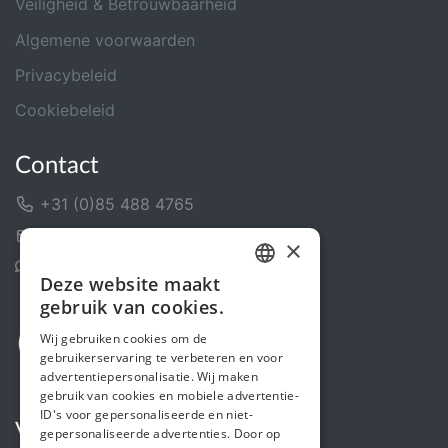
Veiligheid & Betrouwbaarheid
Algemene voorwaarden
Privacybeleid
Cookiebeleid
Contact
+31 (0)85 488 4765
Contactformulier
×
Helpcentrum
Deze website maakt
DUTCH
gebruik van cookies.
FRENCH
Wij gebruiken cookies om de
gebruikerservaring te verbeteren en voor
ENGLISH
advertentiepersonalisatie. Wij maken
gebruik van cookies en mobiele advertentie-
ID's voor gepersonaliseerde en niet-
Volg ons
gepersonaliseerde advertenties. Door op