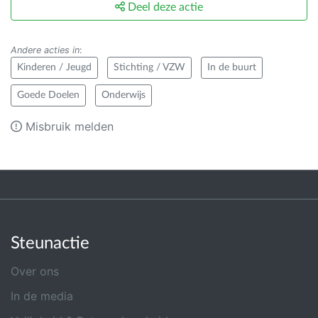
Deel deze actie
Andere acties in
:
Kinderen / Jeugd
Stichting / VZW
In de buurt
Goede Doelen
Onderwijs
Misbruik melden
Steunactie
Over ons
In de media