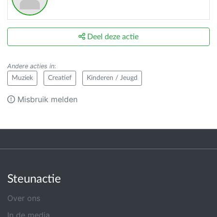
Deel deze actie
Andere acties in
:
Muziek
Creatief
Kinderen / Jeugd
Misbruik melden
Steunactie
Over ons
In de media