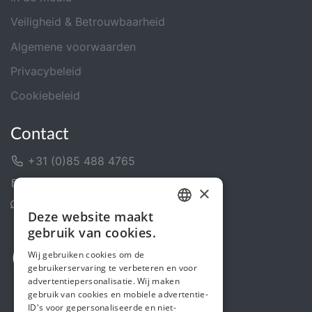
Veiligheid & Betrouwbaarheid
Algemene voorwaarden
Privacybeleid
Cookiebeleid
Contact
+31 (0)85 488 4765
Contactformulier
×
Helpcentrum
Deze website maakt
DUTCH
gebruik van cookies.
FRENCH
Wij gebruiken cookies om de
gebruikerservaring te verbeteren en voor
ENGLISH
advertentiepersonalisatie. Wij maken
gebruik van cookies en mobiele advertentie-
ID's voor gepersonaliseerde en niet-