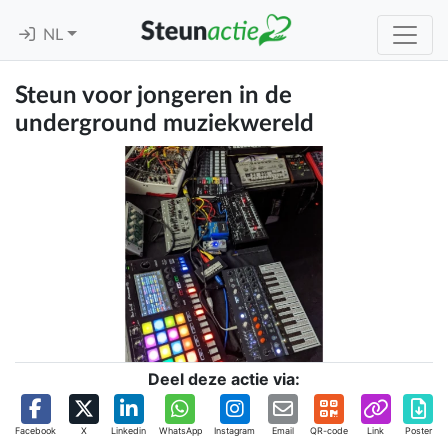
NL
Steun voor jongeren in de
underground muziekwereld
Deel deze actie via:
Facebook
X
Linkedin
WhatsApp
Instagram
Email
QR-code
Link
Poster