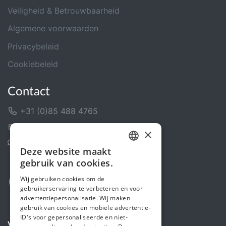
Veiligheid & Betrouwbaarheid
Algemene voorwaarden
Privacybeleid
Cookiebeleid
Contact
+31 (0)85 488 4765
Contactformulier
×
Helpcentrum
Deze website maakt
DUTCH
gebruik van cookies.
FRENCH
Wij gebruiken cookies om de
gebruikerservaring te verbeteren en voor
ENGLISH
advertentiepersonalisatie. Wij maken
gebruik van cookies en mobiele advertentie-
ID's voor gepersonaliseerde en niet-