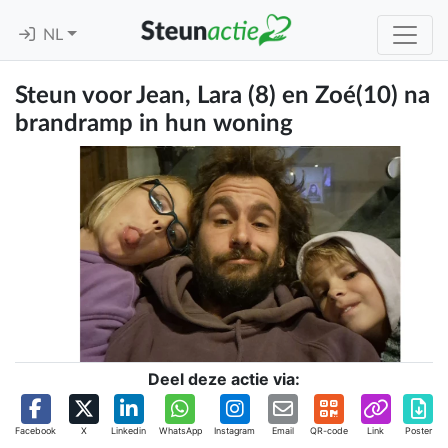
NL
Steun voor Jean, Lara (8) en Zoé(10) na
brandramp in hun woning
Deel deze actie via:
Facebook
X
Linkedin
WhatsApp
Instagram
Email
QR-code
Link
Poster