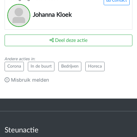
Contact
Johanna Kloek
Deel deze actie
Andere acties in
:
Corona
In de buurt
Bedrijven
Horeca
Misbruik melden
Steunactie