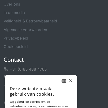
Over ons
In de media
Veiligheid & Betrouwbaarheid
Algemene voorwaarden
Privacybeleid
Cookiebeleid
Contact
+31 (0)85 488 4765
Contactformulier
×
Helpcentrum
Deze website maakt
DUTCH
gebruik van cookies.
FRENCH
Wij gebruiken cookies om de
gebruikerservaring te verbeteren en voor
ENGLISH