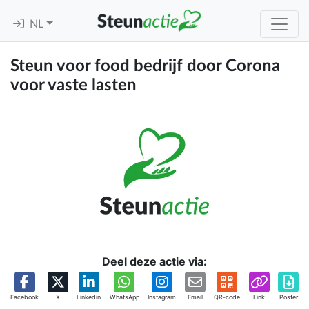
NL
Steun voor food bedrijf door Corona
voor vaste lasten
Deel deze actie via:
Facebook
X
Linkedin
WhatsApp
Instagram
Email
QR-code
Link
Poster