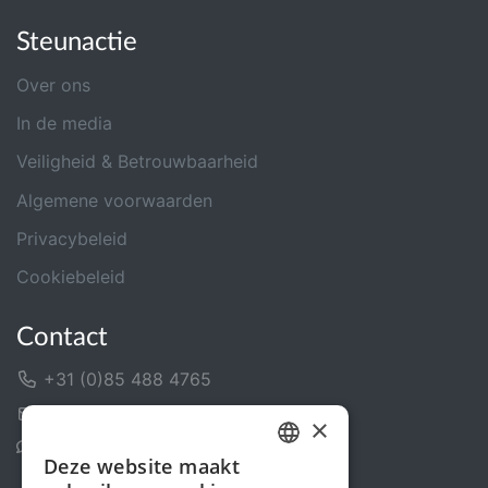
Steunactie
Over ons
In de media
Veiligheid & Betrouwbaarheid
Algemene voorwaarden
Privacybeleid
Cookiebeleid
Contact
+31 (0)85 488 4765
Contactformulier
×
Helpcentrum
Deze website maakt
DUTCH