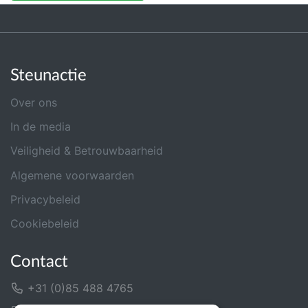
Steunactie
Over ons
In de media
Veiligheid & Betrouwbaarheid
Algemene voorwaarden
Privacybeleid
Cookiebeleid
Contact
+31 (0)85 488 4765