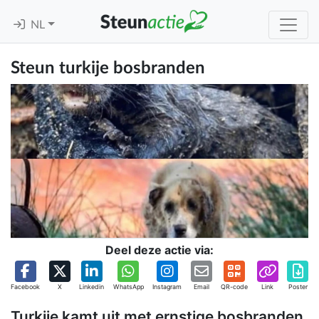
NL
Steun turkije bosbranden
Deel deze actie via:
Facebook
X
Linkedin
WhatsApp
Instagram
Email
QR-code
Link
Poster
Turkije kamt uit met ernstige bosbranden