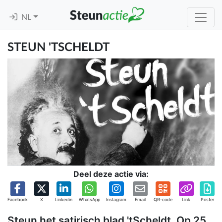
NL
STEUN 'TSCHELDT
Deel deze actie via:
Facebook
X
Linkedin
WhatsApp
Instagram
Email
QR-code
Link
Poster
Steun het satirisch blad 'tScheldt. Op 25