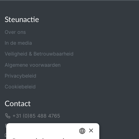
Steunactie
Over ons
In de media
Veiligheid & Betrouwbaarheid
Algemene voorwaarden
Privacybeleid
Cookiebeleid
Contact
+31 (0)85 488 4765
Contactformulier
×
Helpcentrum