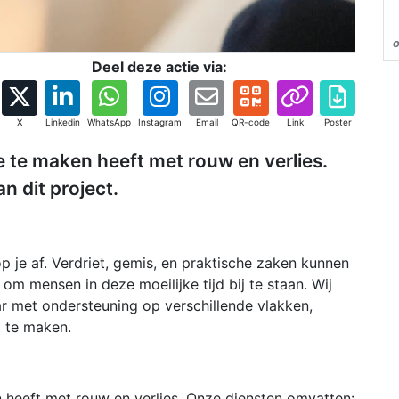
Deel deze actie via:
X
Linkedin
WhatsApp
Instagram
Email
QR-code
Link
Poster
e te maken heeft met rouw en verlies.
n dit project.
op je af. Verdriet, gemis, en praktische zaken kunnen
om mensen in deze moeilijke tijd bij te staan. Wij
ar met ondersteuning op verschillende vlakken,
t te maken.
n heeft met rouw en verlies. Onze diensten omvatten: