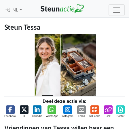
NL
Steun Tessa
Deel deze actie via:
Facebook
X
Linkedin
WhatsApp
Instagram
Email
QR-code
Link
Poster
Vriendinnen van Tessa willen haar een