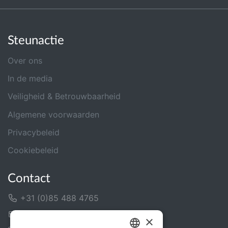
Steunactie
Over ons
In de media
Veiligheid & Betrouwbaarheid
Algemene voorwaarden
Privacybeleid
Cookiebeleid
Contact
+31 (0)85 488 4765
Contactformulier
×