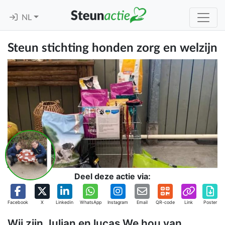
NL
Steun stichting honden zorg en welzijn
Deel deze actie via:
Facebook
X
Linkedin
WhatsApp
Instagram
Email
QR-code
Link
Poster
Wij zijn Julian en lucas We hou van