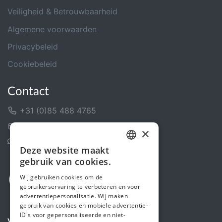
Veiligheid & Betrouwbaarheid
Algemene voorwaarden
Privacybeleid
Cookiebeleid
Contact
+31 (0)85 488 4765
Contactformulier
×
Helpcentrum
Deze website maakt
DUTCH
gebruik van cookies.
FRENCH
Wij gebruiken cookies om de
gebruikerservaring te verbeteren en voor
ENGLISH
advertentiepersonalisatie. Wij maken
gebruik van cookies en mobiele advertentie-
ID's voor gepersonaliseerde en niet-