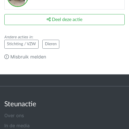
Deel deze actie
Andere acties in
:
Stichting / VZW
Dieren
Misbruik melden
Steunactie
Over ons
In de media