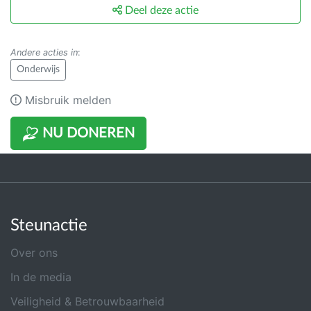
Deel deze actie
Andere acties in
:
Onderwijs
Misbruik melden
NU DONEREN
Steunactie
Over ons
In de media
Veiligheid & Betrouwbaarheid