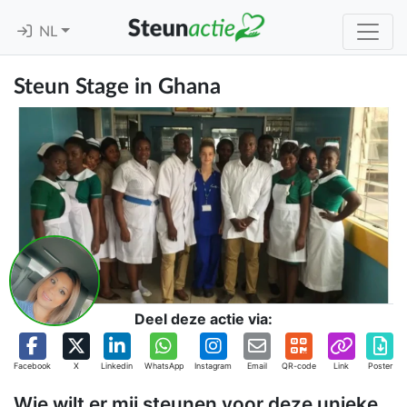
NL
Steun Stage in Ghana
Deel deze actie via:
Facebook
X
Linkedin
WhatsApp
Instagram
Email
QR-code
Link
Poster
Wie wilt er mij steunen voor deze unieke