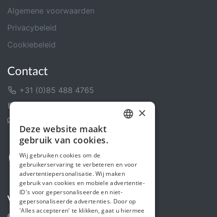
Algemene voorwaarden
Privacybeleid
Cookiebeleid
Contact
+31 (0)85 488 4765
Contactformulier
×
Helpcentrum
Deze website maakt
DUTCH
gebruik van cookies.
FRENCH
Wij gebruiken cookies om de
gebruikerservaring te verbeteren en voor
ENGLISH
advertentiepersonalisatie. Wij maken
gebruik van cookies en mobiele advertentie-
ID's voor gepersonaliseerde en niet-
Volg ons
gepersonaliseerde advertenties. Door op
'Alles accepteren' te klikken, gaat u hiermee