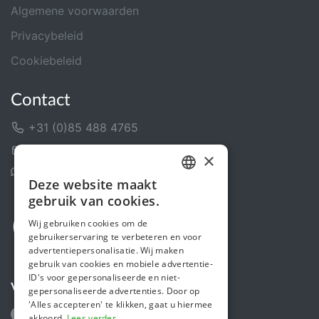
Algemene voorwaarden
Privacybeleid
Cookiebeleid
Contact
+31 (0)85 488 4765
Contactformulier
×
Helpcentrum
Deze website maakt
DUTCH
gebruik van cookies.
FRENCH
Wij gebruiken cookies om de
gebruikerservaring te verbeteren en voor
ENGLISH
advertentiepersonalisatie. Wij maken
gebruik van cookies en mobiele advertentie-
ID's voor gepersonaliseerde en niet-
Volg ons
gepersonaliseerde advertenties. Door op
'Alles accepteren' te klikken, gaat u hiermee
akkoord.
Lees verder