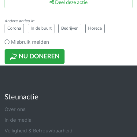
Deel deze actie
Andere acties in
:
Corona
In de buurt
Bedrijven
Horeca
Misbruik melden
NU DONEREN
Steunactie
Over ons
In de media
Veiligheid & Betrouwbaarheid