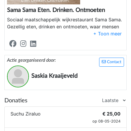
Sama Sama Eten. Drinken. Ontmoeten
Sociaal maatschappelijk wijkrestaurant Sama Sama.
Gezellig eten, drinken en ontmoeten, waar mensen
met een afstand tot de arbeidsmarkt een veilige
plek vinden voor hun dag invulling. En hier door
weer deel nemen aan de maatschappij, ieder op
hun eigen manier in gelijkwaardigheid van elkaar.
Actie georganiseerd door:
Contact
Saskia Kraaijeveld
Donaties
Suchu Ziraluo
€ 25,00
op 08-05-2024