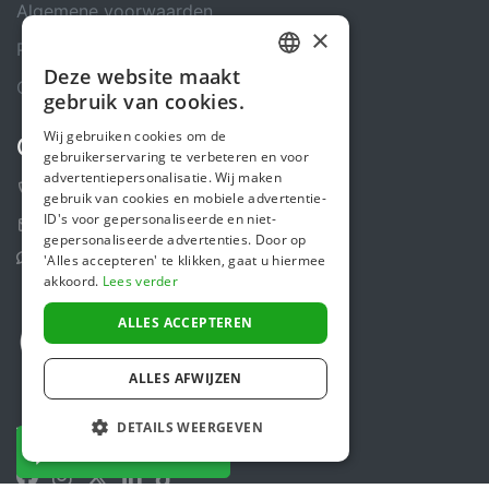
Algemene voorwaarden
×
Privacybeleid
Deze website maakt
DUTCH
Cookiebeleid
gebruik van cookies.
FRENCH
Wij gebruiken cookies om de
Contact
gebruikerservaring te verbeteren en voor
ENGLISH
advertentiepersonalisatie. Wij maken
+31 (0)85 488 4765
gebruik van cookies en mobiele advertentie-
ID's voor gepersonaliseerde en niet-
Contactformulier
gepersonaliseerde advertenties. Door op
Helpcentrum
'Alles accepteren' te klikken, gaat u hiermee
akkoord.
Lees verder
ALLES ACCEPTEREN
ALLES AFWIJZEN
DETAILS WEERGEVEN
Volg ons
NU DONEREN