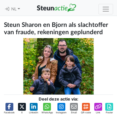
NL
Steun Sharon en Bjorn als slachtoffer
van fraude, rekeningen geplunderd
Deel deze actie via:
Facebook
X
Linkedin
WhatsApp
Instagram
Email
QR-code
Link
Poster