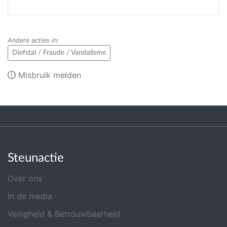
Andere acties in
:
Diefstal / Fraude / Vandalisme
Misbruik melden
Steunactie
Over ons
In de media
Veiligheid & Betrouwbaarheid