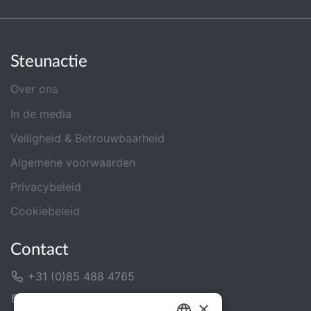
Steunactie
Over ons
In de media
Veiligheid & Betrouwbaarheid
Algemene voorwaarden
Privacybeleid
Cookiebeleid
Contact
+31 (0)85 488 4765
Contactformulier
×