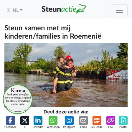
NL
Steun samen met mij
kinderen/families in Roemenië
Deel deze actie via:
Facebook
X
Linkedin
WhatsApp
Instagram
Email
QR-code
Link
Poster