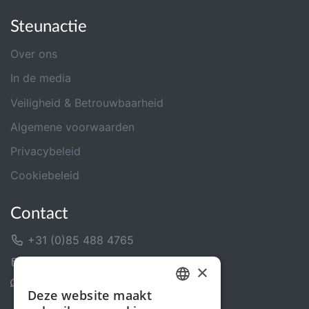
Steunactie
Over ons
In de media
Veiligheid & Betrouwbaarheid
Algemene voorwaarden
Privacybeleid
Cookiebeleid
Contact
+31 (0)85 488 4765
Contactformulier
×
Helpcentrum
Deze website maakt
DUTCH