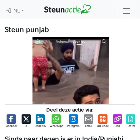
NL
Steun punjab
Deel deze actie via:
Facebook
X
Linkedin
WhatsApp
Instagram
Email
QR-code
Link
Poster
Sinds paar dagen is er in India/Punjabi