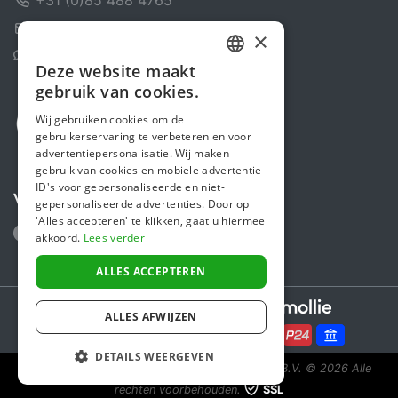
Contactformulier
×
Helpcentrum
Deze website maakt
DUTCH
gebruik van cookies.
FRENCH
Wij gebruiken cookies om de
gebruikerservaring te verbeteren en voor
ENGLISH
advertentiepersonalisatie. Wij maken
gebruik van cookies en mobiele advertentie-
ID's voor gepersonaliseerde en niet-
Volg ons
gepersonaliseerde advertenties. Door op
'Alles accepteren' te klikken, gaat u hiermee
akkoord.
Lees verder
ALLES ACCEPTEREN
Secure payments powered by
ALLES AFWIJZEN
DETAILS WEERGEVEN
Steunactie is een initiatief van Sponsor Europe B.V.
© 2026 Alle
rechten voorbehouden.
SSL