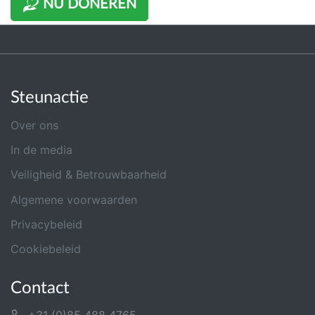
NU DONEREN
Steunactie
Over ons
In de media
Veiligheid & Betrouwbaarheid
Algemene voorwaarden
Privacybeleid
Cookiebeleid
Contact
+31 (0)85 488 4765