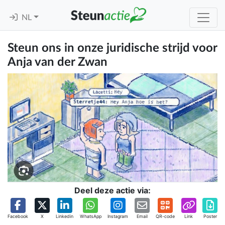
NL
Steun ons in onze juridische strijd voor
Anja van der Zwan
Deel deze actie via:
Facebook
X
Linkedin
WhatsApp
Instagram
Email
QR-code
Link
Poster