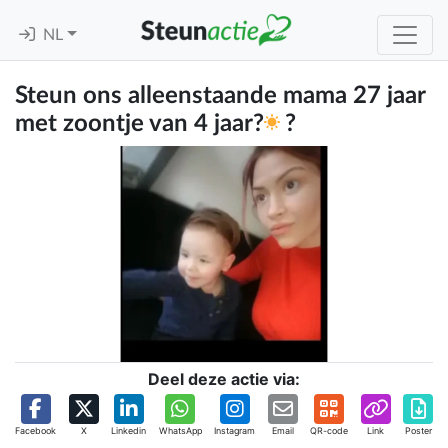
NL
Steun ons alleenstaande mama 27 jaar
met zoontje van 4 jaar?
?
Deel deze actie via:
Facebook
X
Linkedin
WhatsApp
Instagram
Email
QR-code
Link
Poster