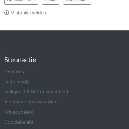
Humanitair hulp
Familie
Noodsituatie
Misbruik melden
Steunactie
Over ons
In de media
Veiligheid & Betrouwbaarheid
Algemene voorwaarden
Privacybeleid
Cookiebeleid