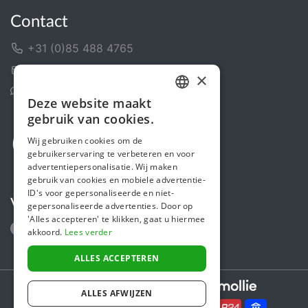
Contact
+31 (0)85 488 4765
Contactformulier
×
Helpcentrum
Deze website maakt
DUTCH
gebruik van cookies.
FRENCH
Wij gebruiken cookies om de
gebruikerservaring te verbeteren en voor
ENGLISH
advertentiepersonalisatie. Wij maken
gebruik van cookies en mobiele advertentie-
ID's voor gepersonaliseerde en niet-
Volg ons
gepersonaliseerde advertenties. Door op
'Alles accepteren' te klikken, gaat u hiermee
akkoord.
Lees verder
ALLES ACCEPTEREN
Secure payments powered by
ALLES AFWIJZEN