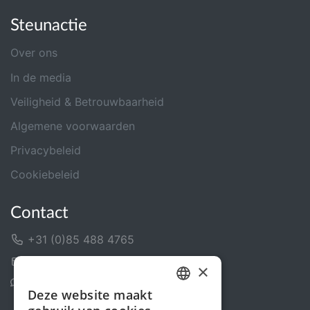
Steunactie
Over ons
In de media
Veiligheid & Betrouwbaarheid
Algemene voorwaarden
Privacybeleid
Cookiebeleid
Contact
+31 (0)85 488 4765
Contactformulier
×
Helpcentrum
Deze website maakt
DUTCH