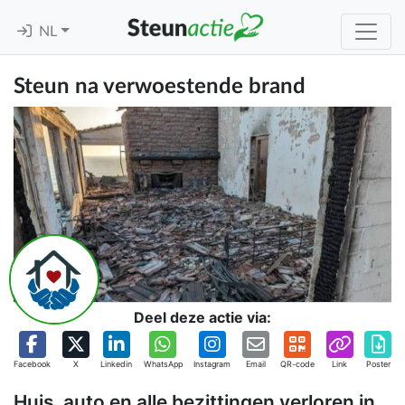
NL
Steun na verwoestende brand
Deel deze actie via:
Facebook
X
Linkedin
WhatsApp
Instagram
Email
QR-code
Link
Poster
Huis, auto en alle bezittingen verloren in