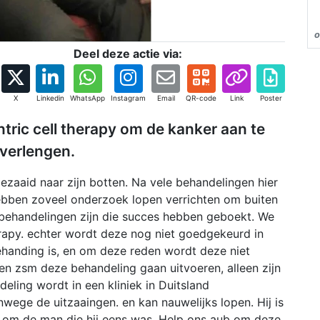
o
Deel deze actie via:
X
Linkedin
WhatsApp
Instagram
Email
QR-code
Link
Poster
tric cell therapy om de kanker aan te
 verlengen.
gezaaid naar zijn botten. Na vele behandelingen hier
hebben zoveel onderzoek lopen verrichten om buiten
 behandelingen zijn die succes hebben geboekt. We
rapy. echter wordt deze nog niet goedgekeurd in
ehanding is, en om deze reden wordt deze niet
en zsm deze behandeling gaan uitvoeren, alleen zijn
eling wordt in een kliniek in Duitsland
nwege de uitzaaingen. en kan nauwelijks lopen. Hij is
r om de man die hij eens was. Help ons aub om deze