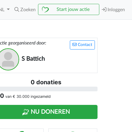
Start jouw actie
NL
Zoeken
Inloggen
ctie georganiseerd door:
Contact
S Battich
0 donaties
 0
van
€ 30.000
ingezameld
NU DONEREN