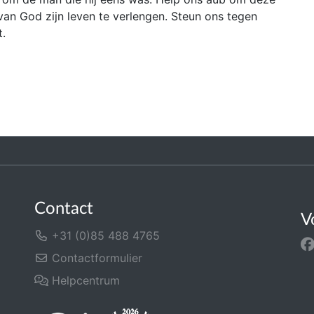
 van God zijn leven te verlengen. Steun ons tegen
t.
Contact
V
+31 (0)85 488 4765
Contactformulier
Helpcentrum