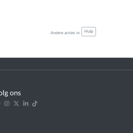
Hulp
Andere acties in
:
olg ons