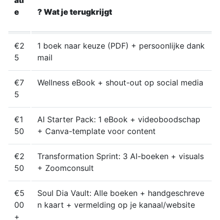
ati
e
? Wat je terugkrijgt
€2
1 boek naar keuze (PDF) + persoonlijke dank
5
mail
€7
Wellness eBook + shout-out op social media
5
€1
AI Starter Pack: 1 eBook + videoboodschap
50
+ Canva-template voor content
€2
Transformation Sprint: 3 AI-boeken + visuals
50
+ Zoomconsult
€5
Soul Dia Vault: Alle boeken + handgeschreve
00
n kaart + vermelding op je kanaal/website
+