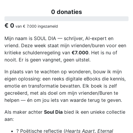
0 donaties
€ 0
van
€ 7.000
ingezameld
Mijn naam is SOUL DIA — schrijver, AI-expert en
vriend. Deze week staat mijn vrienden/buren voor een
kritieke schuldenregeling van
€7.000
. Het is nu of
nooit. Er is geen vangnet, geen uitstel.
In plaats van te wachten op wonderen, bouw ik mijn
eigen oplossing: een reeks digitale eBooks die kennis,
emotie en transformatie bevatten. Elk boek is zelf
gecreëerd, met als doel om mijn vrienden/Buren te
helpen — én om jou iets van waarde terug te geven.
Als maker achter
Soul Dia
bied ik een unieke collectie
aan:
? Poëtische reflectie (
Hearts Apart
,
Eternal