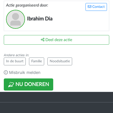
Actie georganiseerd door:
Contact
Ibrahim Dia
Deel deze actie
Andere acties in
:
In de buurt
Familie
Noodsituatie
Misbruik melden
NU DONEREN