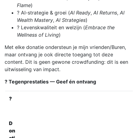
Flame
)
? AI-strategie & groei (
AI Ready
,
AI Returns
,
AI
Wealth Mastery
,
AI Strategies
)
? Levenskwaliteit en welzijn (
Embrace the
Wellness of Living
)
Met elke donatie ondersteun je mijn vrienden/Buren,
maar ontvang je ook directe toegang tot deze
content. Dit is geen gewone crowdfunding: dit is een
uitwisseling van impact.
? Tegenprestaties — Geef én ontvang
?
D
on