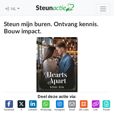
NL
Steun mijn buren. Ontvang kennis.
Bouw impact.
Deel deze actie via:
Facebook
X
Linkedin
WhatsApp
Instagram
Email
QR-code
Link
Poster