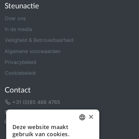
Steunactie
Over ons
In de media
Veiligheid & Betrouwbaarheid
Algemene voorwaarden
Privacybeleid
Cookiebeleid
Contact
+31 (0)85 488 4765
Contactformulier
×
Helpcentrum
Deze website maakt
DUTCH
gebruik van cookies.