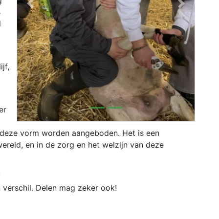
g
Previous
Next
s
l
jf,
er
in deze vorm worden aangeboden. Het is een
ereld, en in de zorg en het welzijn van deze
?
n verschil. Delen mag zeker ook!