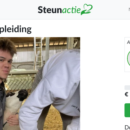
pleiding
A
€
D