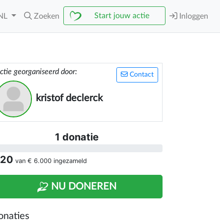
Start jouw actie
NL
Zoeken
Inloggen
ctie georganiseerd door:
Contact
kristof declerck
1 donatie
 20
van
€ 6.000
ingezameld
NU DONEREN
onaties