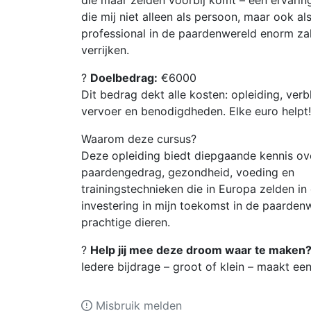
die maar zelden voorbij komt – een ervarin
die mij niet alleen als persoon, maar ook al
professional in de paardenwereld enorm za
verrijken.
?
Doelbedrag:
€6000
Dit bedrag dekt alle kosten: opleiding, verbli
vervoer en benodigdheden. Elke euro helpt!
Waarom deze cursus?
Deze opleiding biedt diepgaande kennis ov
paardengedrag, gezondheid, voeding en
trainingstechnieken die in Europa zelden 
investering in mijn toekomst in de paardenw
prachtige dieren.
?
Help jij mee deze droom waar te maken
Iedere bijdrage – groot of klein – maakt ee
Misbruik melden