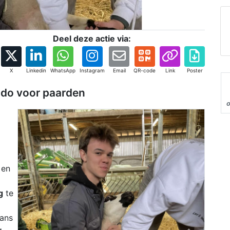
Deel deze actie via:
X
Linkedin
WhatsApp
Instagram
Email
QR-code
Link
Poster
rado voor paarden
 en
g
te
kans