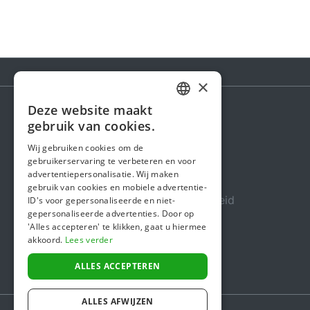
×
Deze website maakt
DUTCH
gebruik van cookies.
Steunactie
FRENCH
Wij gebruiken cookies om de
Over ons
gebruikerservaring te verbeteren en voor
ENGLISH
advertentiepersonalisatie. Wij maken
In de media
gebruik van cookies en mobiele advertentie-
Veiligheid & Betrouwbaarheid
ID's voor gepersonaliseerde en niet-
gepersonaliseerde advertenties. Door op
Algemene voorwaarden
'Alles accepteren' te klikken, gaat u hiermee
akkoord.
Lees verder
Privacybeleid
Cookiebeleid
ALLES ACCEPTEREN
ALLES AFWIJZEN