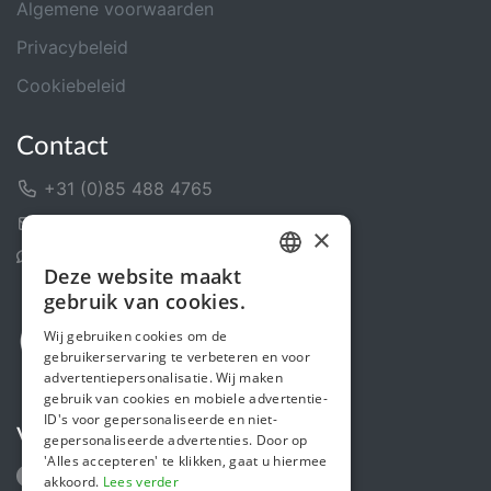
Algemene voorwaarden
Privacybeleid
Cookiebeleid
Contact
+31 (0)85 488 4765
Contactformulier
×
Helpcentrum
Deze website maakt
DUTCH
gebruik van cookies.
FRENCH
Wij gebruiken cookies om de
gebruikerservaring te verbeteren en voor
ENGLISH
advertentiepersonalisatie. Wij maken
gebruik van cookies en mobiele advertentie-
ID's voor gepersonaliseerde en niet-
Volg ons
gepersonaliseerde advertenties. Door op
'Alles accepteren' te klikken, gaat u hiermee
akkoord.
Lees verder