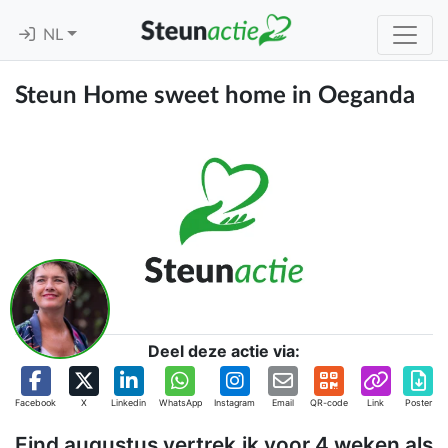
NL
Steun Home sweet home in Oeganda
Deel deze actie via:
Facebook
X
Linkedin
WhatsApp
Instagram
Email
QR-code
Link
Poster
Eind augustus vertrek.ik voor 4 weken als