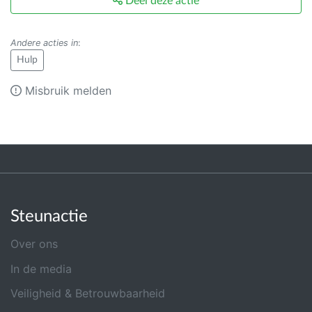
Deel deze actie
Andere acties in
:
Hulp
Misbruik melden
Steunactie
Over ons
In de media
Veiligheid & Betrouwbaarheid