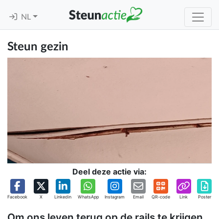
NL
Steun gezin
Deel deze actie via:
Facebook
X
Linkedin
WhatsApp
Instagram
Email
QR-code
Link
Poster
Om ons leven terug op de rails te krijgen