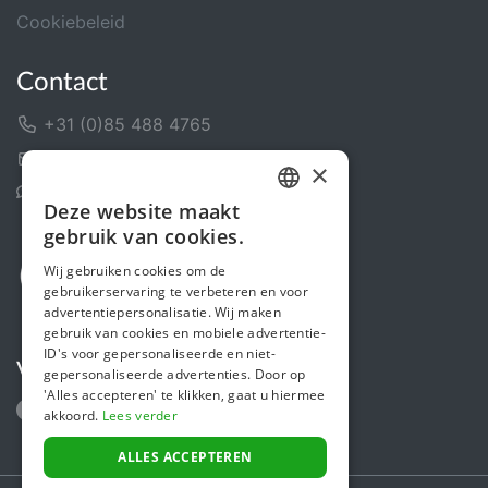
Cookiebeleid
Contact
+31 (0)85 488 4765
Contactformulier
×
Helpcentrum
Deze website maakt
DUTCH
gebruik van cookies.
FRENCH
Wij gebruiken cookies om de
gebruikerservaring te verbeteren en voor
ENGLISH
advertentiepersonalisatie. Wij maken
gebruik van cookies en mobiele advertentie-
ID's voor gepersonaliseerde en niet-
Volg ons
gepersonaliseerde advertenties. Door op
'Alles accepteren' te klikken, gaat u hiermee
akkoord.
Lees verder
ALLES ACCEPTEREN