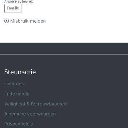
Andere acties in
:
Familie
Misbruik melden
Steunactie
Over ons
In de media
Veiligheid & Betrouwbaarheid
Algemene voorwaarden
Privacybeleid