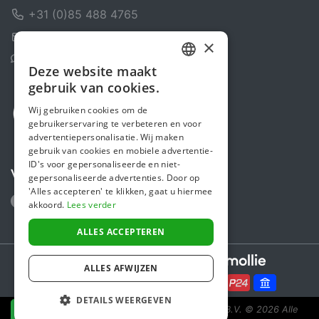
+31 (0)85 488 4765
Contactformulier
×
Helpcentrum
Deze website maakt
DUTCH
gebruik van cookies.
FRENCH
Wij gebruiken cookies om de
gebruikerservaring te verbeteren en voor
ENGLISH
advertentiepersonalisatie. Wij maken
gebruik van cookies en mobiele advertentie-
ID's voor gepersonaliseerde en niet-
Volg ons
gepersonaliseerde advertenties. Door op
'Alles accepteren' te klikken, gaat u hiermee
akkoord.
Lees verder
ALLES ACCEPTEREN
Secure payments powered by
ALLES AFWIJZEN
DETAILS WEERGEVEN
Steunactie is een initiatief van Sponsor Europe B.V.
© 2026 Alle
NU DONEREN