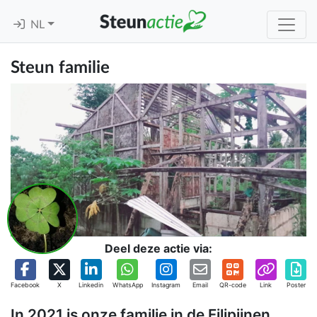
NL
Steun familie
Deel deze actie via:
Facebook
X
Linkedin
WhatsApp
Instagram
Email
QR-code
Link
Poster
In 2021 is onze familie in de Filipijnen