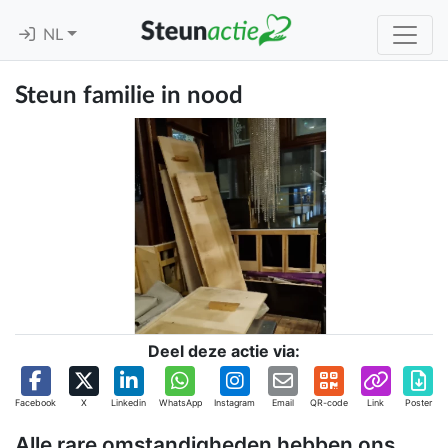
NL
Steun familie in nood
Deel deze actie via:
Facebook
X
Linkedin
WhatsApp
Instagram
Email
QR-code
Link
Poster
Alle rare omstandigheden hebben ons