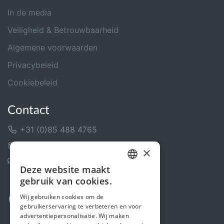
In de media
Veiligheid & Betrouwbaarheid
Algemene voorwaarden
Privacybeleid
Cookiebeleid
Contact
+31 (0)85 488 4765
Contactformulier
×
Helpcentrum
Deze website maakt
DUTCH
gebruik van cookies.
FRENCH
Wij gebruiken cookies om de
gebruikerservaring te verbeteren en voor
ENGLISH
advertentiepersonalisatie. Wij maken