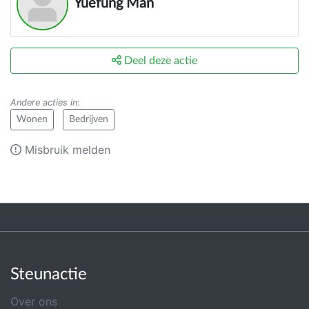
Yuefung Man
Deel deze actie
Andere acties in
:
Wonen
Bedrijven
Misbruik melden
Steunactie
Over ons