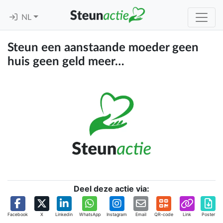
NL
Steun een aanstaande moeder geen
huis geen geld meer…
Deel deze actie via:
Facebook
X
Linkedin
WhatsApp
Instagram
Email
QR-code
Link
Poster