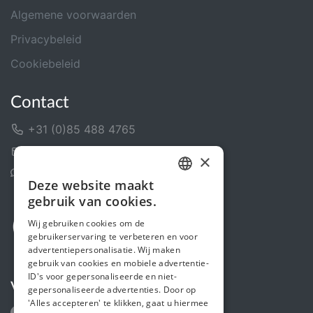
Algemene voorwaarden
Privacybeleid
Cookiebeleid
Contact
+31 (0)85 488 4765
Contactformulier
×
Helpcentrum
Deze website maakt
DUTCH
gebruik van cookies.
FRENCH
Wij gebruiken cookies om de
gebruikerservaring te verbeteren en voor
ENGLISH
advertentiepersonalisatie. Wij maken
gebruik van cookies en mobiele advertentie-
ID's voor gepersonaliseerde en niet-
Volg ons
gepersonaliseerde advertenties. Door op
'Alles accepteren' te klikken, gaat u hiermee