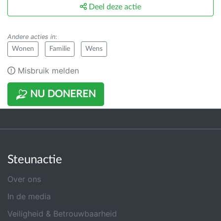
Deel deze actie
Andere acties in
:
Wonen
Familie
Wens
Misbruik melden
NU DONEREN
Steunactie
Over ons
In de media
Veiligheid & Betrouwbaarheid