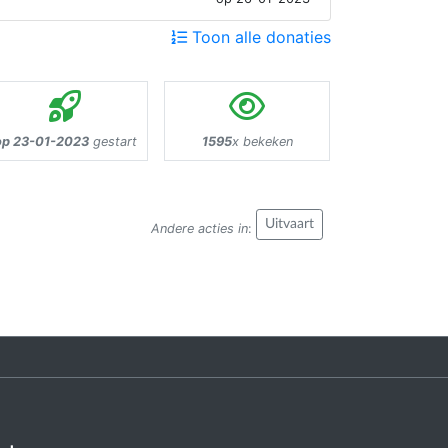
Toon alle donaties
op 23-01-2023
gestart
1595
x bekeken
Uitvaart
Andere acties in
: