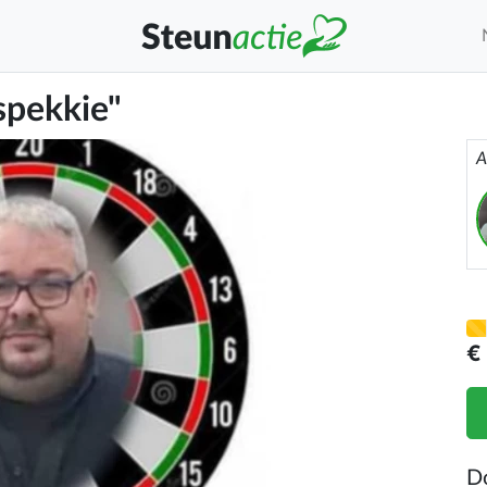
spekkie"
A
€
D