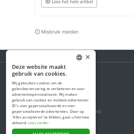
Lees het hele artikel
Misbruik melden
×
Deze website maakt
DUTCH
gebruik van cookies.
FRENCH
Steunactie
Wij gebruiken cookies om de
gebruikerservaring te verbeteren en voor
ENGLISH
Over ons
advertentiepersonalisatie. Wij maken
gebruik van cookies en mobiele advertentie-
In de media
ID's voor gepersonaliseerde en niet-
Veiligheid & Betrouwbaarheid
gepersonaliseerde advertenties. Door op
'Alles accepteren' te klikken, gaat u hiermee
Algemene voorwaarden
akkoord.
Lees verder
Privacybeleid