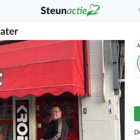
ater
A
D