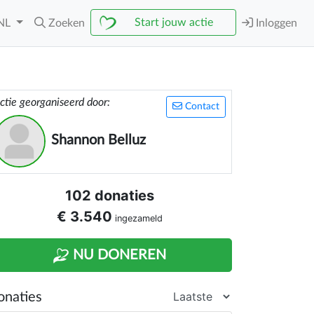
Start jouw actie
NL
Zoeken
Inloggen
ctie georganiseerd door:
Contact
Shannon Belluz
102 donaties
€ 3.540
ingezameld
NU DONEREN
onaties