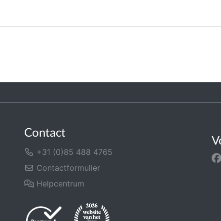
Contact
V
+31 (0)85 488 4765
Contactformulier
Helpcentrum