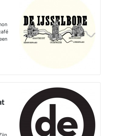
nnon
café
 een
at
ijn