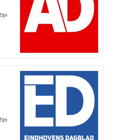
ijn
ijn