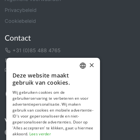
Privacybeleid
Cookiebeleid
Contact
+31 (0)85 488 4765
Contactformulier
×
Helpcentrum
Deze website maakt
DUTCH
gebruik van cookies.
FRENCH
Wij gebruiken cookies om de
gebruikerservaring te verbeteren en voor
ENGLISH
advertentiepersonalisatie. Wij maken
gebruik van cookies en mobiele advertentie-
ID's voor gepersonaliseerde en niet-
Volg ons
gepersonaliseerde advertenties. Door op
'Alles accepteren' te klikken, gaat u hiermee
akkoord.
Lees verder