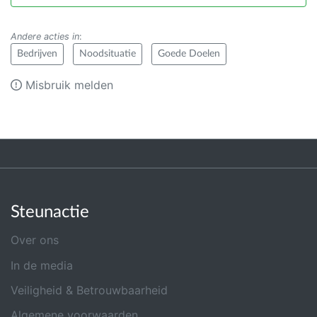
Andere acties in
:
Bedrijven
Noodsituatie
Goede Doelen
Misbruik melden
Steunactie
Over ons
In de media
Veiligheid & Betrouwbaarheid
Algemene voorwaarden