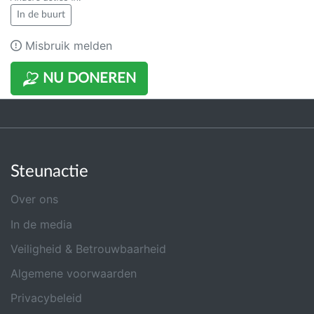
In de buurt
Misbruik melden
NU DONEREN
Steunactie
Over ons
In de media
Veiligheid & Betrouwbaarheid
Algemene voorwaarden
Privacybeleid