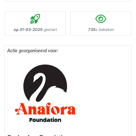
op 31-03-2025
gestart
735
x bekeken
Actie georganiseerd voor: