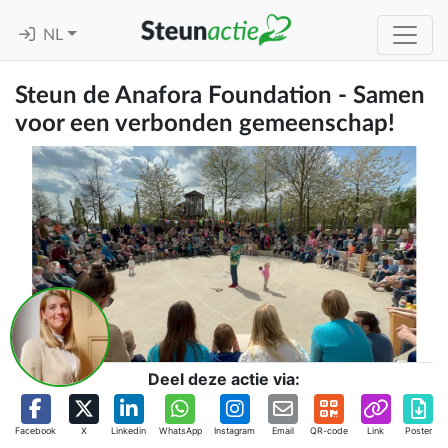
NL
Steun de Anafora Foundation - Samen
voor een verbonden gemeenschap!
Deel deze actie via:
Facebook
X
Linkedin
WhatsApp
Instagram
Email
QR-code
Link
Poster