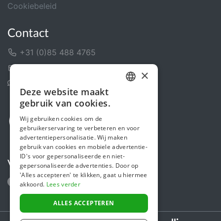
Cookiebeleid
Contact
+31 (0)85 488 4765
Contactformulier
×
Helpcentrum
Deze website maakt
DUTCH
gebruik van cookies.
FRENCH
Wij gebruiken cookies om de
gebruikerservaring te verbeteren en voor
ENGLISH
advertentiepersonalisatie. Wij maken
gebruik van cookies en mobiele advertentie-
ID's voor gepersonaliseerde en niet-
Volg ons
gepersonaliseerde advertenties. Door op
'Alles accepteren' te klikken, gaat u hiermee
akkoord.
Lees verder
ALLES ACCEPTEREN