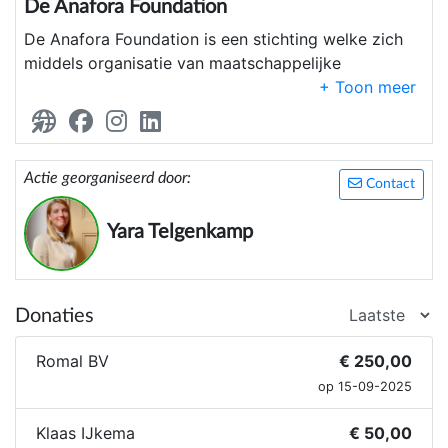
De Anafora Foundation
De Anafora Foundation is een stichting welke zich
middels organisatie van maatschappelijke
activiteiten en begeleiding van bewonersinitiatieven
inzet voor een verbonden stadsdeel Leidsche Rijn.
Actie georganiseerd door:
Contact
Yara Telgenkamp
Donaties
Romal BV
€ 250,00
op 15-09-2025
Klaas IJkema
€ 50,00