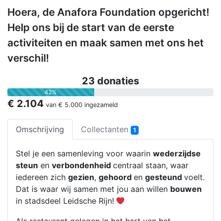
Hoera, de Anafora Foundation opgericht!
Help ons bij de start van de eerste
activiteiten en maak samen met ons het
verschil!
23 donaties
42%
€ 2.104
van
€ 5.000
ingezameld
Omschrijving
Collectanten
1
Stel je een samenleving voor waarin
wederzijdse
steun
en
verbondenheid
centraal staan, waar
iedereen zich
gezien
,
gehoord
en
gesteund
voelt.
Dat is waar wij samen met jou aan willen
bouwen
in stadsdeel Leidsche Rijn!
Als restaurant gelegen in het hart van het