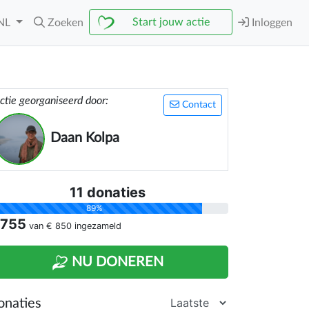
Start jouw actie
NL
Zoeken
Inloggen
ctie georganiseerd door:
Contact
Daan Kolpa
11 donaties
89%
 755
van
€ 850
ingezameld
NU DONEREN
onaties