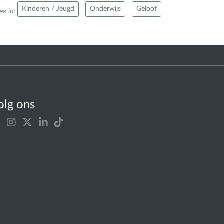
Kinderen / Jeugd
Onderwijs
Geloof
es in
:
olg ons