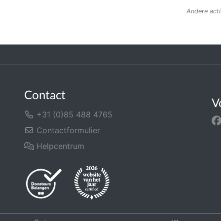
Andere acti
Contact
V
+31 (0)85 488 4765
Contactformulier
Helpcentrum