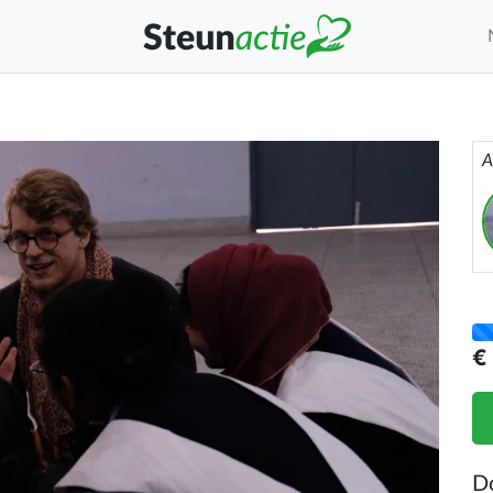
A
€
D