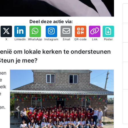
Deel deze actie via:
X
Linkedin
WhatsApp
Instagram
Email
QR-code
Link
Poster
rmenië om lokale kerken te ondersteunen
 Steun je mee?
men
e
elk
e
en.
Previous
Next