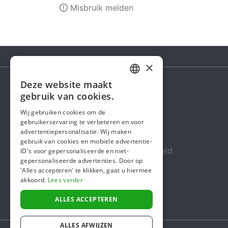
Misbruik melden
×
Deze website maakt
DUTCH
gebruik van cookies.
Steunactie
FRENCH
Wij gebruiken cookies om de
Over ons
gebruikerservaring te verbeteren en voor
ENGLISH
advertentiepersonalisatie. Wij maken
In de media
gebruik van cookies en mobiele advertentie-
Veiligheid & Betrouwbaarheid
ID's voor gepersonaliseerde en niet-
gepersonaliseerde advertenties. Door op
Algemene voorwaarden
'Alles accepteren' te klikken, gaat u hiermee
akkoord.
Lees verder
Privacybeleid
Cookiebeleid
ALLES ACCEPTEREN
ALLES AFWIJZEN