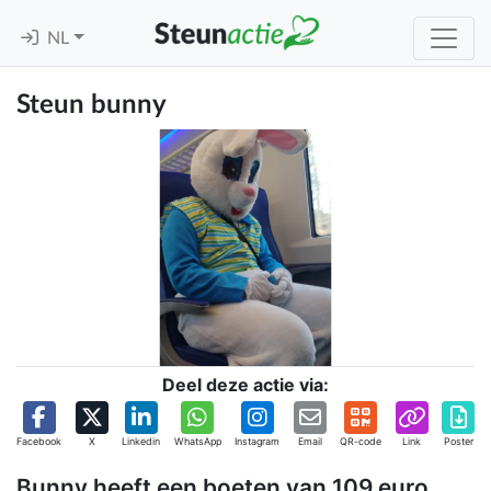
NL
Steun bunny
Deel deze actie via:
Facebook
X
Linkedin
WhatsApp
Instagram
Email
QR-code
Link
Poster
Bunny heeft een boeten van 109 euro