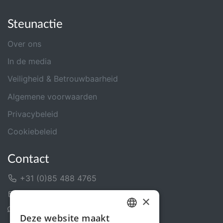
Steunactie
Over ons
In de media
Veiligheid & Betrouwbaarheid
Algemene voorwaarden
Privacybeleid
Cookiebeleid
Contact
+31 (0)85 488 4765
Contactformulier
×
Helpcentrum
Deze website maakt
DUTCH