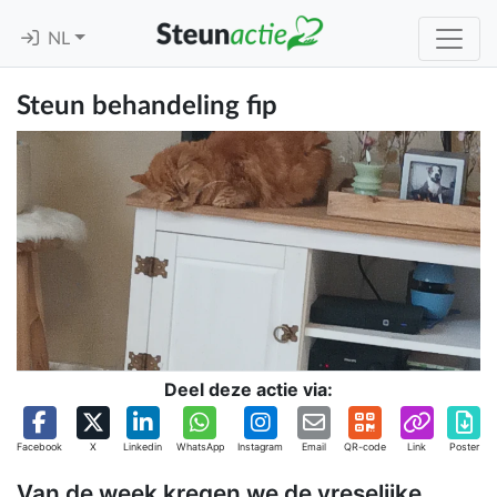
NL
Steun behandeling fip
Deel deze actie via:
Facebook
X
Linkedin
WhatsApp
Instagram
Email
QR-code
Link
Poster
Van de week kregen we de vreselijke