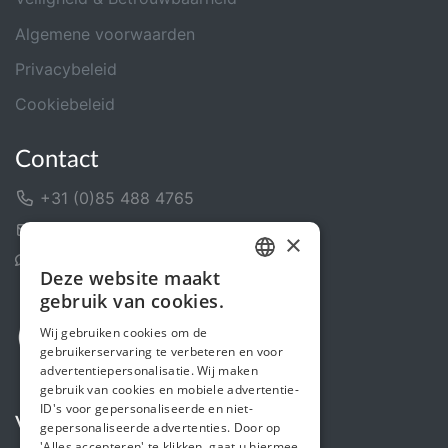
Algemene voorwaarden
Privacybeleid
Cookiebeleid
Contact
+31 (0)85 488 4765
Contactformulier
×
Helpcentrum
Deze website maakt
DUTCH
gebruik van cookies.
FRENCH
Wij gebruiken cookies om de
gebruikerservaring te verbeteren en voor
ENGLISH
advertentiepersonalisatie. Wij maken
gebruik van cookies en mobiele advertentie-
ID's voor gepersonaliseerde en niet-
Volg ons
gepersonaliseerde advertenties. Door op
'Alles accepteren' te klikken, gaat u hiermee