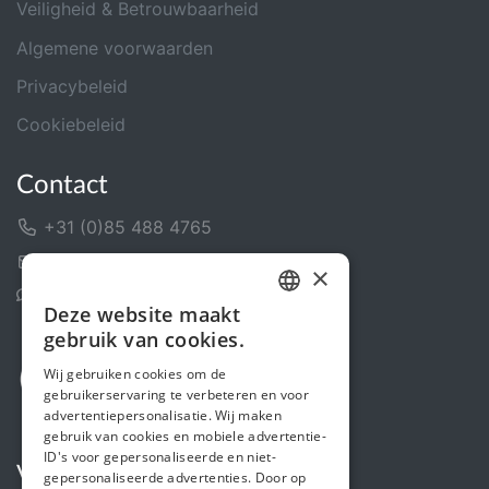
Veiligheid & Betrouwbaarheid
Algemene voorwaarden
Privacybeleid
Cookiebeleid
Contact
+31 (0)85 488 4765
Contactformulier
×
Helpcentrum
Deze website maakt
DUTCH
gebruik van cookies.
FRENCH
Wij gebruiken cookies om de
gebruikerservaring te verbeteren en voor
ENGLISH
advertentiepersonalisatie. Wij maken
gebruik van cookies en mobiele advertentie-
ID's voor gepersonaliseerde en niet-
Volg ons
gepersonaliseerde advertenties. Door op