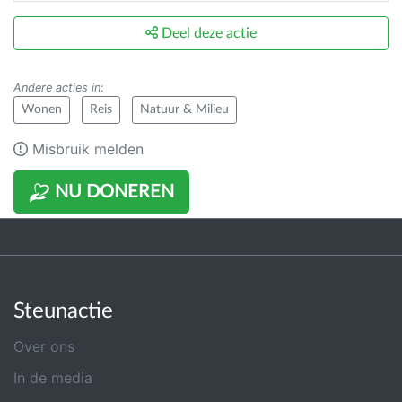
Deel deze actie
Andere acties in
:
Wonen
Reis
Natuur & Milieu
Misbruik melden
NU DONEREN
Steunactie
Over ons
In de media