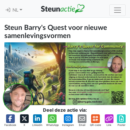
NL
Steun Barry's Quest voor nieuwe
samenlevingsvormen
Deel deze actie via:
Facebook
X
Linkedin
WhatsApp
Instagram
Email
QR-code
Link
Poster