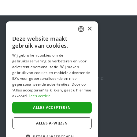
×
Deze website maakt
DUTCH
gebruik van cookies.
Steunactie
FRENCH
Wij gebruiken cookies om de
Over ons
gebruikerservaring te verbeteren en voor
ENGLISH
advertentiepersonalisatie. Wij maken
In de media
gebruik van cookies en mobiele advertentie-
Veiligheid & Betrouwbaarheid
ID's voor gepersonaliseerde en niet-
gepersonaliseerde advertenties. Door op
Algemene voorwaarden
'Alles accepteren' te klikken, gaat u hiermee
akkoord.
Lees verder
Privacybeleid
Cookiebeleid
ALLES ACCEPTEREN
ALLES AFWIJZEN
DETAILS WEERGEVEN