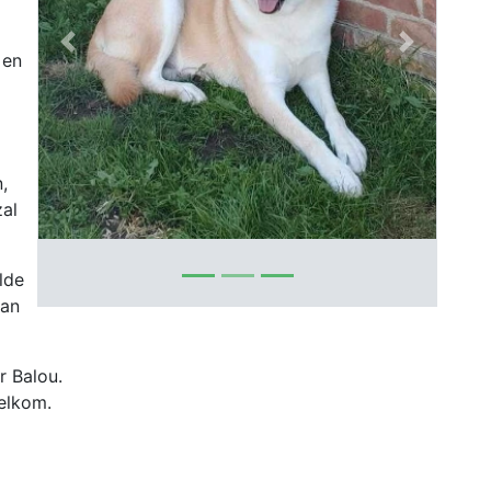
Previous
Next
 en
,
zal
lde
kan
or Balou.
welkom.