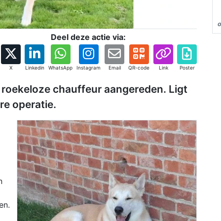
Deel deze actie via:
X
Linkedin
WhatsApp
Instagram
Email
QR-code
Link
Poster
n roekeloze chauffeur aangereden. Ligt
re operatie.
n
en.