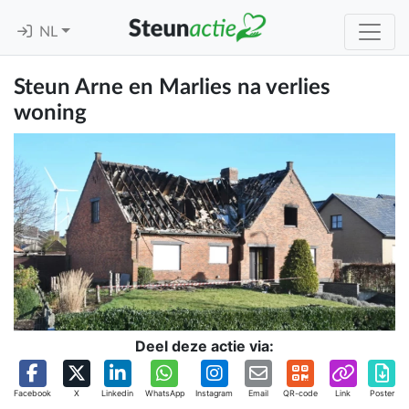
NL
Steun Arne en Marlies na verlies
woning
Deel deze actie via:
Facebook
X
Linkedin
WhatsApp
Instagram
Email
QR-code
Link
Poster