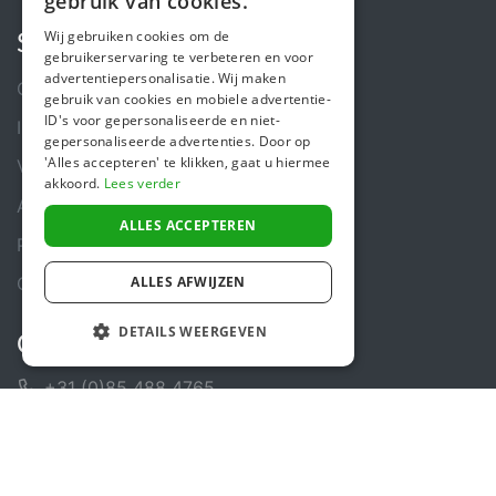
gebruik van cookies.
FRENCH
Wij gebruiken cookies om de
Steunactie
gebruikerservaring te verbeteren en voor
ENGLISH
advertentiepersonalisatie. Wij maken
Over ons
gebruik van cookies en mobiele advertentie-
ID's voor gepersonaliseerde en niet-
In de media
gepersonaliseerde advertenties. Door op
'Alles accepteren' te klikken, gaat u hiermee
Veiligheid & Betrouwbaarheid
akkoord.
Lees verder
Algemene voorwaarden
ALLES ACCEPTEREN
Privacybeleid
Cookiebeleid
ALLES AFWIJZEN
DETAILS WEERGEVEN
Contact
+31 (0)85 488 4765
Contactformulier
Helpcentrum