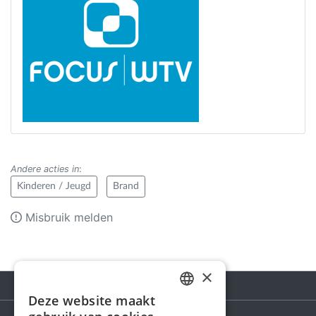
Andere acties in
:
Kinderen / Jeugd
Brand
Misbruik melden
×
Deze website maakt
DUTCH