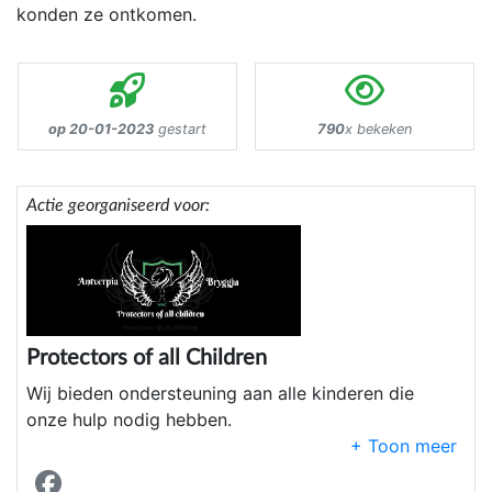
konden ze ontkomen.
op 20-01-2023
gestart
790
x bekeken
Actie georganiseerd voor:
Protectors of all Children
Wij bieden ondersteuning aan alle kinderen die
onze hulp nodig hebben.
Dit kan gaan over misbruik, mishandeling maar ook
materiële steun En financiële steun via benefiet of